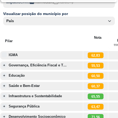
Impacto
Direto
Intermediário
Indireto
Visualizar posição do município por
Nota
Pilar
55
IGMA
62,83
+
Governança, Eficiência Fiscal e T…
55,53
+
Educação
60,50
+
Saúde e Bem-Estar
60,37
+
Infraestrutura e Sustentabilidade
65,55
+
Segurança Pública
63,47
+
Desenvolvimento Socioeconômico
71,56